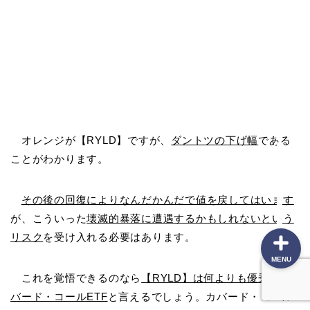
プロフィール
ポートフォリオ
投資方針
オレンジが【RYLD】ですが、
ダントツの下げ幅
である
ことがわかります。
本棚
その後の回復によりなんだかんだで値を戻してはいます
が、こういった
壊滅的暴落に遭遇するかもしれないという
リスク
を受け入れる必要はあります。
MENU
これを覚悟できるのなら
【RYLD】は何よりも優秀なカ
バード・コールETF
と言えるでしょう。カバード・コール