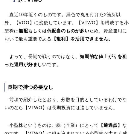
赤：VTWO
直近10年近くのものです。緑色で丸を付けた2箇所以
外、【VOO】に劣後しています。【VTWO】を構成する小
型株は
無配もしくは低配当のものが多い
ため、資産運用に
おいて最も重要である
【複利】を活用できません。
よって、長期で戦うのではなく、
短期的な値上がりを狙
った運用が好ましい
です。
長期で持つ必要なし
前項で紹介したとおり、分散を目的としているわけでな
いのなら【VTWO】は長期投資には適していません。
小型株というものは、株（企業）にとって
【通過点】
な
のです。【VTWO】に組み込まれている小型株が大きく成