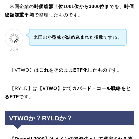
米国企業の
時価総額上位1001位から3000位まで
を、
時価
総額加重平均
で整理したものです。
米国の
小型株が詰め込まれた指数
ですね。
さとり
【VTWO】は
これをそのままETF化したもの
です。
【RYLD】は
【VTWO】にてカバード・コール戦略をと
るETF
です。
VTWOか？RYLDか？
【Russell 2000】は
メインの投資先として選定される指