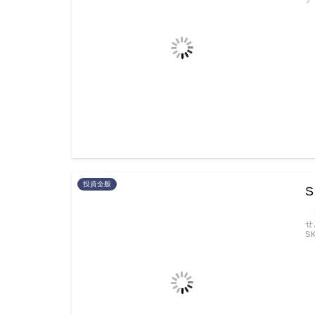
投資全般
※
せ
S