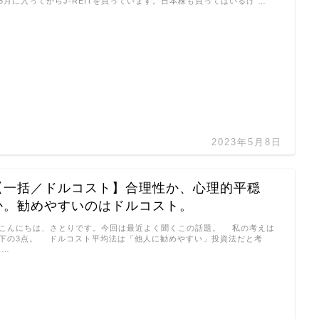
5月に入ってからJ-REITを買っています。日本株も買ってはいるけ …
2023年5月8日
【一括／ドルコスト】合理性か、心理的平穏
か。勧めやすいのはドルコスト。
んにちは、さとりです。今回は最近よく聞くこの話題。 私の考えは
下の3点。 ドルコスト平均法は「他人に勧めやすい」投資法だと考
 …