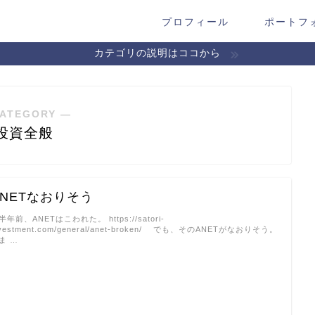
プロフィール
ポートフ
カテゴリの説明はココから
ATEGORY ―
投資全般
ANETなおりそう
年前、ANETはこわれた。 https://satori-
nvestment.com/general/anet-broken/ でも、そのANETがなおりそう。
 …