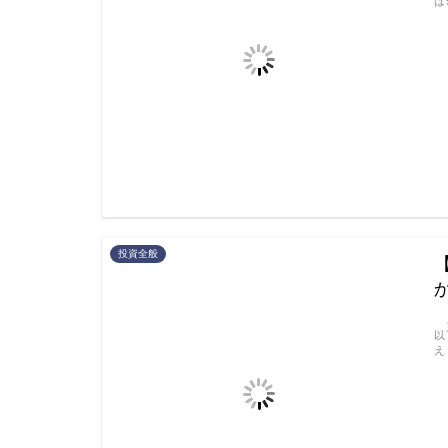
は
投資全般
こ
以
え