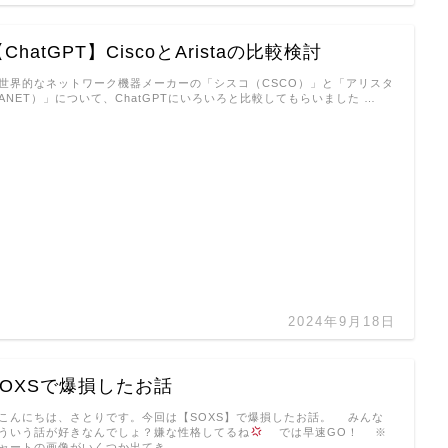
ChatGPT】CiscoとAristaの比較検討
界的なネットワーク機器メーカーの「シスコ（CSCO）」と「アリスタ
ANET）」について、ChatGPTにいろいろと比較してもらいました …
2024年9月18日
SOXSで爆損したお話
んにちは、さとりです。今回は【SOXS】で爆損したお話。 みんな
ういう話が好きなんでしょ？嫌な性格してるね
では早速GO！ ※
ャートの画像がいくつか出てき …