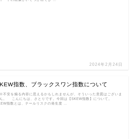
2024年2月24日
SKEW指数、ブラックスワン指数について
不安を煽る内容に思えるかもしれませんが、そういった意図はございま
ん。 こんにちは、さとりです。今回は【SKEW指数】について。
KEW指数とは、テールリスクの発生度 …