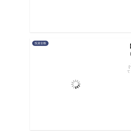
投資全般
こ
【
て