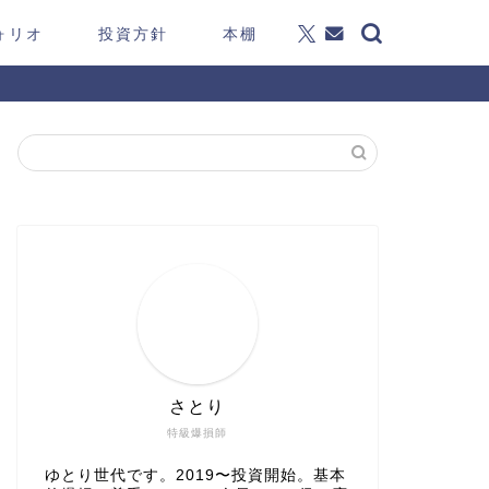
ォリオ
投資方針
本棚
さとり
特級爆損師
ゆとり世代です。2019〜投資開始。基本