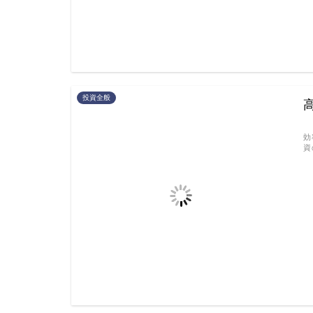
投資全般
「
効
資