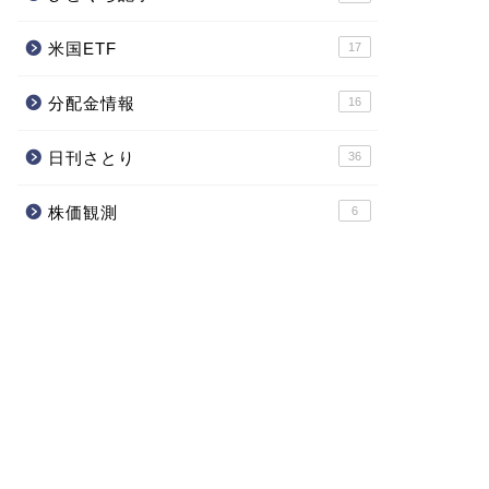
米国ETF
17
分配金情報
16
日刊さとり
36
株価観測
6