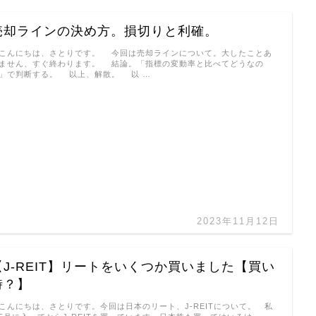
売却ラインの決め方。損切りと利確。
んにちは、さとりです。 今回は売却ラインについて。大したことあ
ません、すぐ終わります。 結論。「指標の変動率と比べてどうなの
」で判断する。 以上、解散。 以 …
2023年11月12日
【J-REIT】リートをいくつか買いました【買い
時？】
んにちは、さとりです。今回は日本のリート、J-REITについて。 私