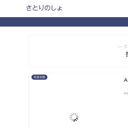
― C
投資全般
半
i
ま