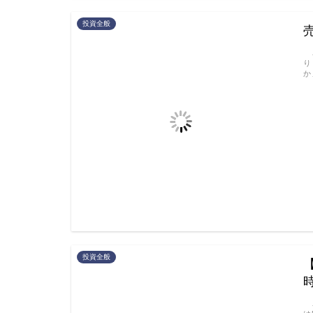
投資全般
こ
り
か
投資全般
こ