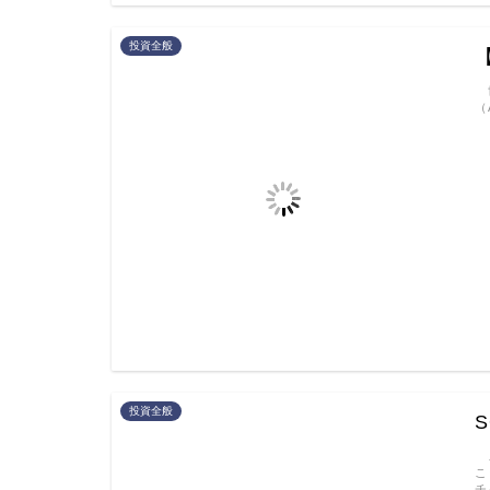
投資全般
【
世
（
投資全般
こ
こ
チ