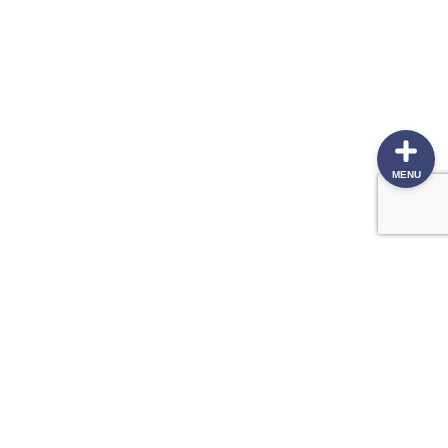
本棚
MENU
最近の投稿
保有銘柄と運用状況（2026.05.31）
ぶつかりおじさんと、いのししおばさん