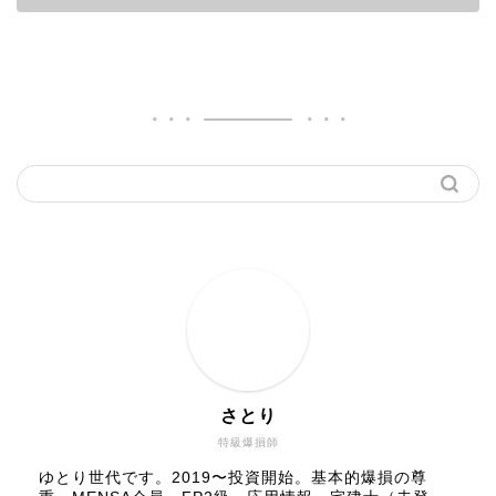
さとり
特級爆損師
ゆとり世代です。2019〜投資開始。基本的爆損の尊