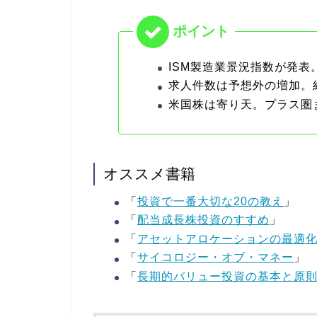
ISM製造業景況指数が発
求人件数は予想外の増加。
米国株は寄り天。プラス圏
オススメ書籍
「
投資で一番大切な20の教え
」
「
配当成長株投資のすすめ
」
「
アセットアロケーションの最適
「
サイコロジー・オブ・マネー
」
「
長期的バリュー投資の基本と原