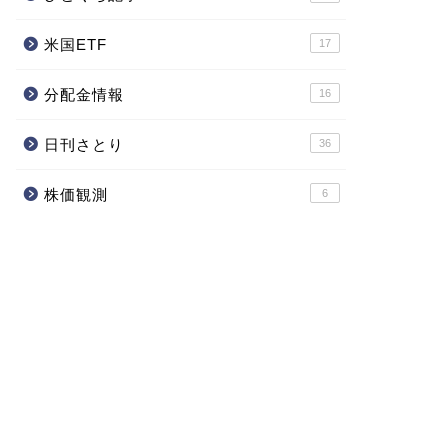
米国ETF
17
分配金情報
16
日刊さとり
36
株価観測
6