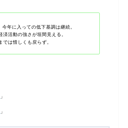
表。今年に入っての低下基調は継続。
経済活動の強さが垣間見える。
までは惜しくも戻らず。
化
」
則
」