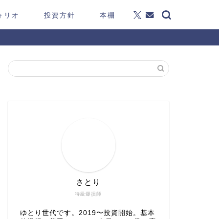
ォリオ
投資方針
本棚
さとり
特級爆損師
ゆとり世代です。2019〜投資開始。基本