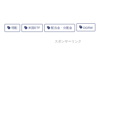
増配
米国ETF
配当金・分配金
DGRW
スポンサーリンク