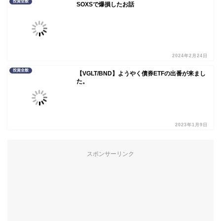
投資全般
SOXSで爆損したお話
2024年2月24日
投資全般
【VGLT/BND】ようやく債券ETFの出番が来まし
た。
2023年1月9日
スポンサーリンク