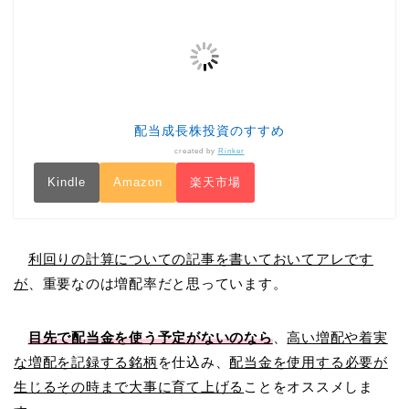
配当成長株投資のすすめ
created by
Rinker
Kindle
Amazon
楽天市場
利回りの計算についての記事を書いておいてアレです
が
、重要なのは増配率だと思っています。
目先で配当金を使う予定がないのなら
、
高い増配や着実
な増配を記録する銘柄
を仕込み、
配当金を使用する必要が
生じるその時まで大事に育て上げる
ことをオススメしま