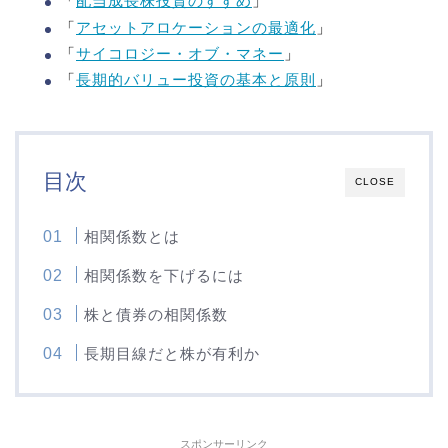
「
配当成長株投資のすすめ
」
「
アセットアロケーションの最適化
」
「
サイコロジー・オブ・マネー
」
「
長期的バリュー投資の基本と原則
」
目次
CLOSE
相関係数とは
相関係数を下げるには
株と債券の相関係数
長期目線だと株が有利か
スポンサーリンク