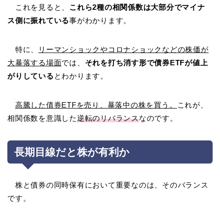
これを見ると、
これら2種の相関係数は大部分でマイナ
ス側に振れている
事がわかります。
特に、
リーマンショックやコロナショックなどの株価が
大暴落する場面
では、
それを打ち消す形で債券ETFが値上
がりしている
とわかります。
高騰した債券ETFを売り、暴落中の株を買う。
これが、
相関係数を意識した
逆転のリバランス
なのです。
長期目線だと株が有利か
株と債券の同時保有において重要なのは、そのバランス
です。