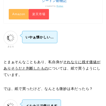
シートン動物記
created by
Rinker
Amazon
楽天市場
いやぁ懐かしい…
さとり
とまぁそんなこともあり、私自身が
それなりに残す価値が
ありそうだと判断したもの
については、紙で買うようにし
ています。
では、紙で買ったけど、なんとも微妙は本だったら？
メルカリで売ります