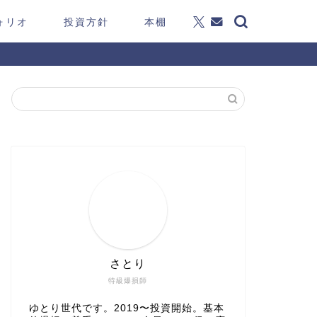
ォリオ
投資方針
本棚
さとり
特級爆損師
ゆとり世代です。2019〜投資開始。基本