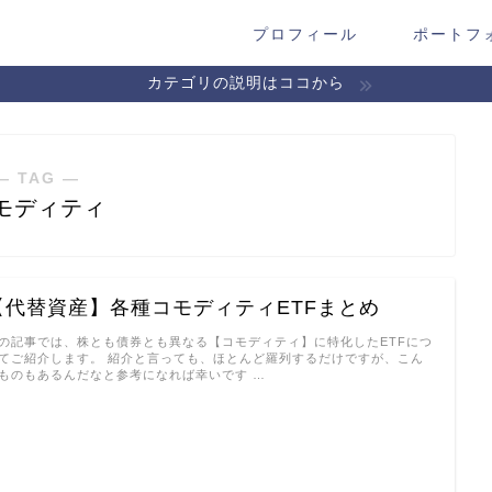
プロフィール
ポートフ
カテゴリの説明はココから
― TAG ―
モディティ
【代替資産】各種コモディティETFまとめ
の記事では、株とも債券とも異なる【コモディティ】に特化したETFにつ
てご紹介します。 紹介と言っても、ほとんど羅列するだけですが、こん
ものもあるんだなと参考になれば幸いです …