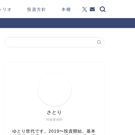
ォリオ
投資方針
本棚
さとり
特級爆損師
ゆとり世代です。2019〜投資開始。基本