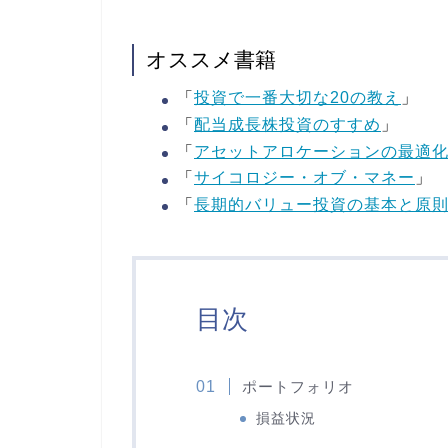
オススメ書籍
「
投資で一番大切な20の教え
」
「
配当成長株投資のすすめ
」
「
アセットアロケーションの最適
「
サイコロジー・オブ・マネー
」
「
長期的バリュー投資の基本と原
目次
ポートフォリオ
損益状況