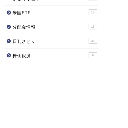
米国ETF
17
分配金情報
16
日刊さとり
36
株価観測
6