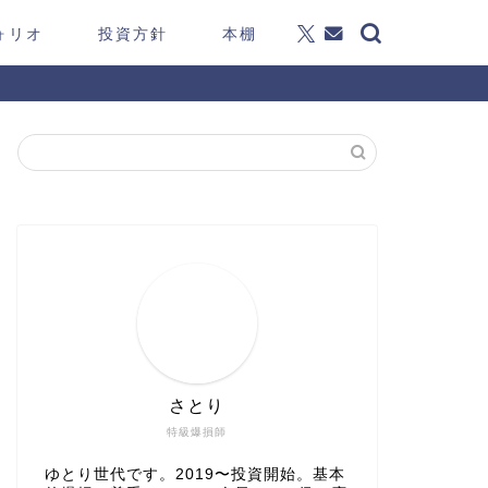
ォリオ
投資方針
本棚
さとり
特級爆損師
ゆとり世代です。2019〜投資開始。基本