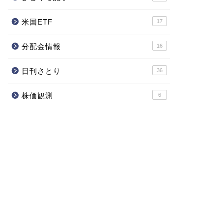
米国ETF
17
分配金情報
16
日刊さとり
36
株価観測
6