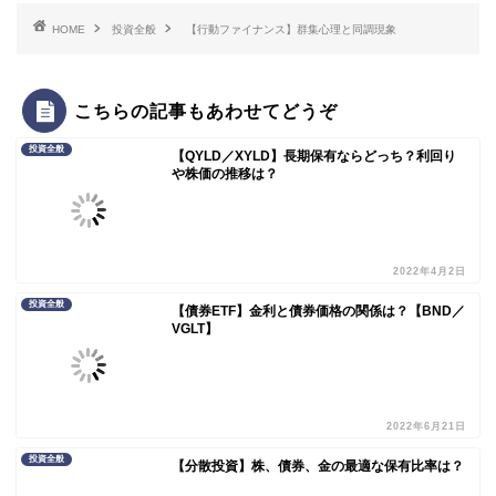
HOME
投資全般
【行動ファイナンス】群集心理と同調現象
こちらの記事もあわせてどうぞ
投資全般
【QYLD／XYLD】長期保有ならどっち？利回り
や株価の推移は？
2022年4月2日
投資全般
【債券ETF】金利と債券価格の関係は？【BND／
VGLT】
2022年6月21日
投資全般
【分散投資】株、債券、金の最適な保有比率は？