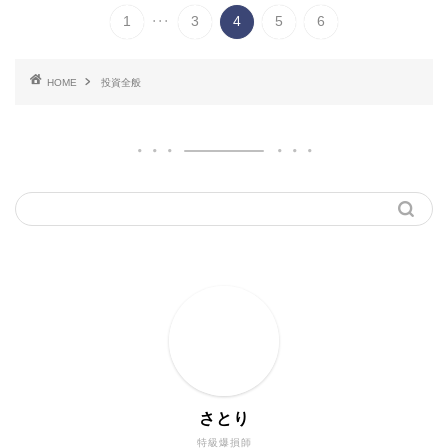
...
1
3
4
5
6
HOME
投資全般
さとり
特級爆損師