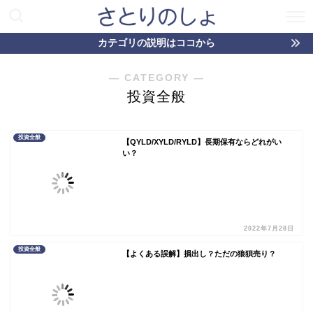
カテゴリの説明はココから
― CATEGORY ―
投資全般
投資全般
【QYLD/XYLD/RYLD】長期保有ならどれがい
い？
2022年7月28日
投資全般
【よくある誤解】損出し？ただの狼狽売り？