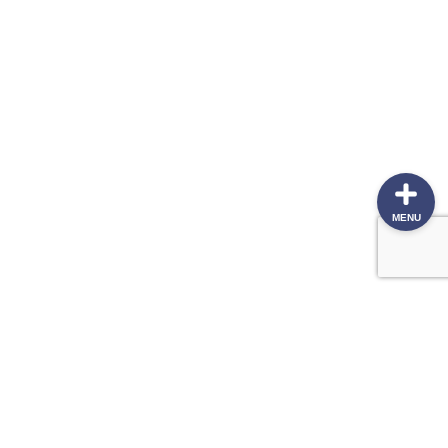
投資方針
本棚
MENU
最近の投稿
保有銘柄と運用状況（2026.05.31）