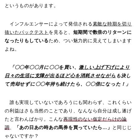
というものがあります。
インフルエンサーによって発信される
素敵な時期を切り
抜いたバックテスト
を見ると、
短期間で数倍のリターンに
なったりもしている
ため、つい魅力的に見えてしまいます
よね。
「〇〇年〇〇月に〇〇を買い、
激しい上げ下げにより
日々の生活に支障が出るほど心を消耗させながら
も決し
て売却せずに〇〇年持ち続けたら、〇〇倍になった！」
誰も実現していないであろうにも関わらず、これくらい
の利益はさも当然のことであり、なんなら自分は成し遂げ
たと言わんばかり。こんな
再現性のない仮定だらけの論
調
、
「あの日あの時あの馬券を買っていたら…」
と同じじ
ゃないですか？