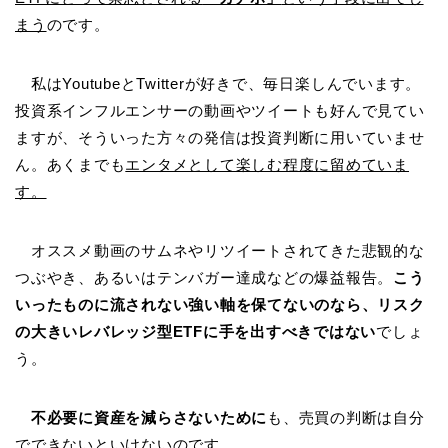
まう
のです。
私はYoutubeとTwitterが好きで、毎日楽しんでいます。
投資系インフルエンサーの動画やツイートも好んで見てい
ますが、そういった方々の発信は投資判断に用いていませ
ん。あくまでも
エンタメとして楽しむ程度に留めていま
す。
オススメ動画のサムネやリツイートされてきた悲観的な
つぶやき、あるいはテンバガー達成などの爆益報告。
こう
いったものに流されない強い軸を保てないのなら、リスク
の大きいレバレッジ型ETFに手を出すべきではない
でしょ
う。
不必要に資産を減らさないために
も、売買の判断は自分
でできないといけないのです。