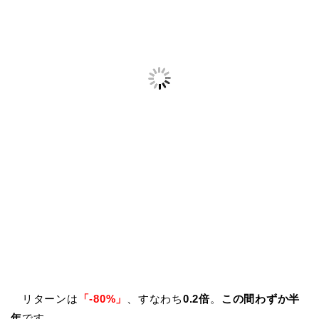
リターンは
「-80%」
、すなわち
0.2倍
。
この間わずか半
年
です。