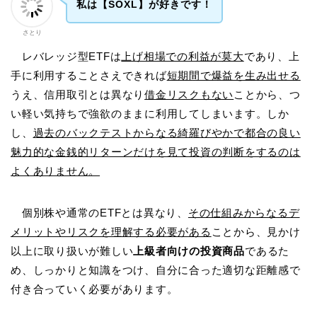
私は【SOXL】が好きです！
さとり
レバレッジ型ETFは
上げ相場での利益が莫大
であり、上
手に利用することさえできれば
短期間で爆益を生み出せる
うえ、信用取引とは異なり
借金リスクもない
ことから、つ
い軽い気持ちで強欲のままに利用してしまいます。しか
し、
過去のバックテストからなる綺羅びやかで都合の良い
魅力的な金銭的リターンだけを見て投資の判断をするのは
よくありません。
個別株や通常のETFとは異なり、
その仕組みからなるデ
メリットやリスクを理解する必要がある
ことから、見かけ
以上に取り扱いが難しい
上級者向けの投資商品
であるた
め、しっかりと知識をつけ、自分に合った適切な距離感で
付き合っていく必要があります。