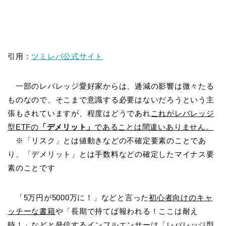
引用：
ツミレバ公式サイト
一部のレバレッジ愛好家からは、逓減の影響は微々たる
ものなので、そこまで意識する必要はないだろうという主
張もされていますが、程度はどうであれ
これがレバレッジ
型ETFの
「デメリット」
であることは間違いありません。
※「リスク」とは値動きなどの不確定要素のことであ
り、「デメリット」とは手数料などの確定したマイナス要
素のことです
「5万円が5000万に！」などと言った
初心者向けのキャ
ッチーな書籍
や「長期で持てば報われる！ここは耐え
時！」などと発信する
インフルエンサー
は「レバレッジ型