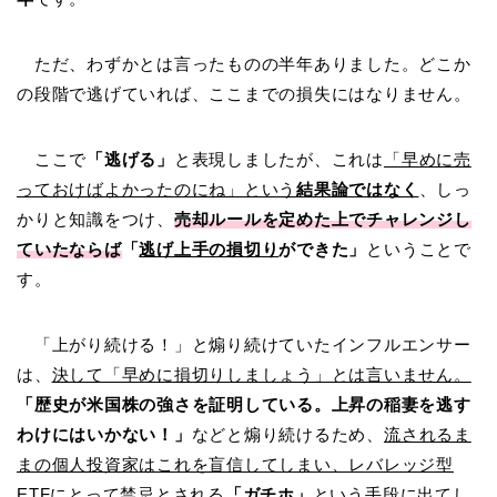
ただ、わずかとは言ったものの半年ありました。どこか
の段階で逃げていれば、ここまでの損失にはなりません。
ここで
「逃げる」
と表現しましたが、これは
「早めに売
っておけばよかったのにね」という
結果論ではなく
、しっ
かりと知識をつけ、
売却ルールを定めた上でチャレンジし
ていたならば
「
逃げ上手の損切り
ができた」
ということで
す。
「上がり続ける！」と煽り続けていたインフルエンサー
は、
決して「早めに損切りしましょう」とは言いません。
「歴史が米国株の強さを証明している。上昇の稲妻を逃す
わけにはいかない！」
などと煽り続けるため、
流されるま
まの個人投資家はこれを盲信してしまい、レバレッジ型
ETFにとって禁忌とされる
「ガチホ」
という手段に出てし