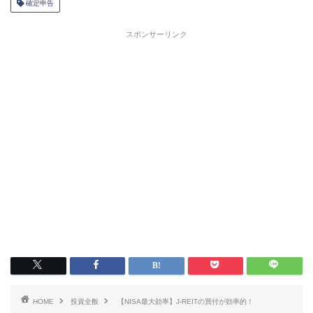
確定申告
スポンサーリンク
HOME
投資全般
【NISA最大効率】J-REITの買付が効率的！